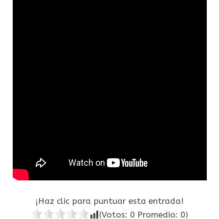
¡Haz clic para puntuar esta entrada!
(Votos:
0
Promedio:
0
)