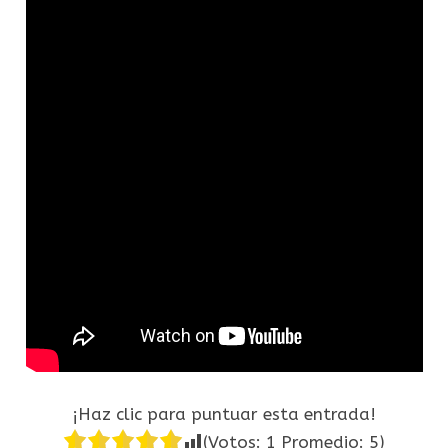
¡Haz clic para puntuar esta entrada!
(Votos:
1
Promedio:
5
)