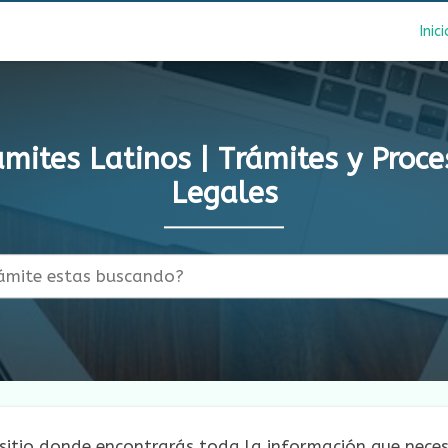
Inici
amites Latinos | Trámites y Proce
Legales
 sitio donde encontrarás toda la información que neces