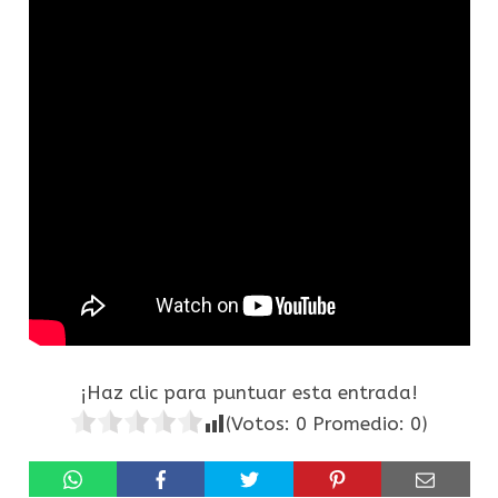
¡Haz clic para puntuar esta entrada!
(Votos:
0
Promedio:
0
)