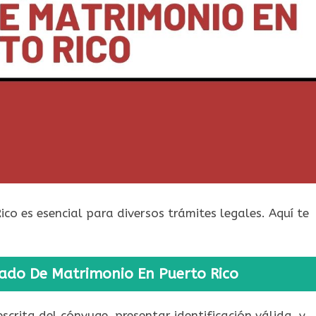
co es esencial para diversos trámites legales. Aquí te
icado De Matrimonio En Puerto Rico
scrita del cónyuge, presentar identificación válida, y