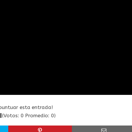
 puntuar esta entrada!
(Votos:
0
Promedio:
0
)