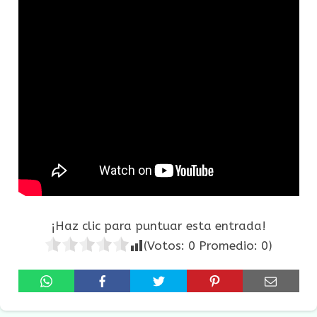
¡Haz clic para puntuar esta entrada!
(Votos:
0
Promedio:
0
)