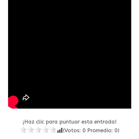
¡Haz clic para puntuar esta entrada!
(Votos:
0
Promedio:
0
)