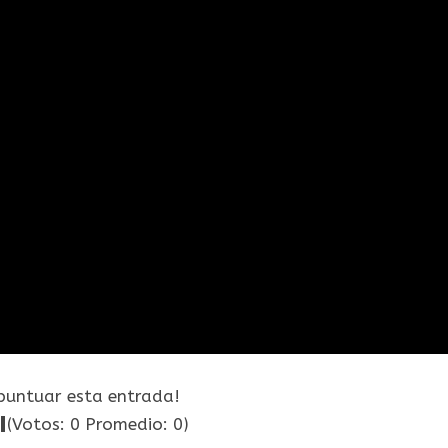
 puntuar esta entrada!
(Votos:
0
Promedio:
0
)