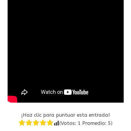
¡Haz clic para puntuar esta entrada!
(Votos:
1
Promedio:
5
)