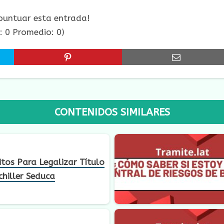
 puntuar esta entrada!
s:
0
Promedio:
0
)
CONTENIDOS SIMILARES
itos Para Legalizar Título
hiller Seduca