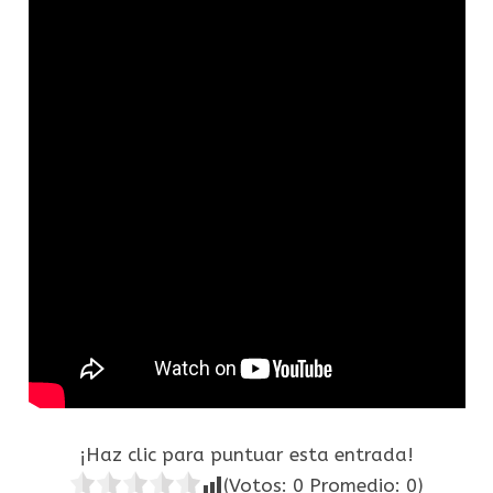
¡Haz clic para puntuar esta entrada!
(Votos:
0
Promedio:
0
)