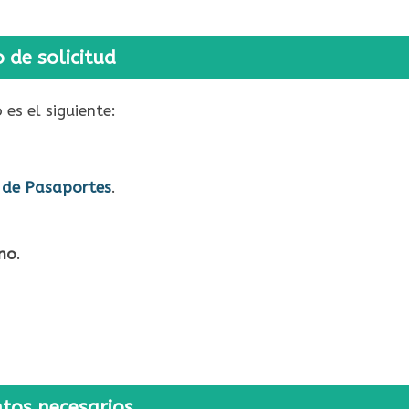
 de solicitud
es el siguiente:
l de Pasaportes
.
eno
.
os necesarios