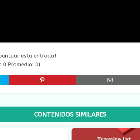
 puntuar esta entrada!
s:
0
Promedio:
0
)
CONTENIDOS SIMILARES