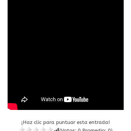
¡Haz clic para puntuar esta entrada!
(Votos:
0
Promedio:
0
)