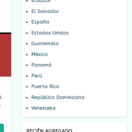
Ecuador
El Salvador
España
Estados Unidos
Guatemala
México
Panamá
Perú
Puerto Rico
República Dominicana
l.
u
Venezuela
RECIÉN AGREGADO