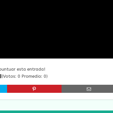
 puntuar esta entrada!
(Votos:
0
Promedio:
0
)