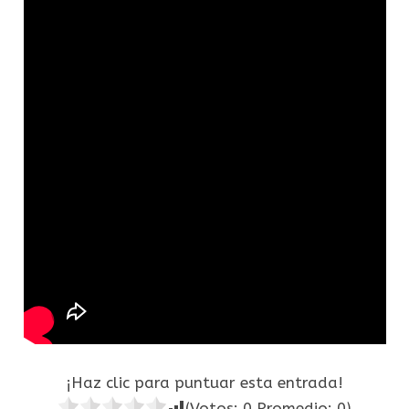
¡Haz clic para puntuar esta entrada!
(Votos:
0
Promedio:
0
)