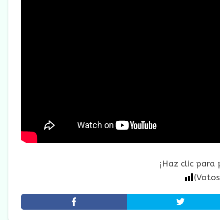
¡Haz clic para
(Voto