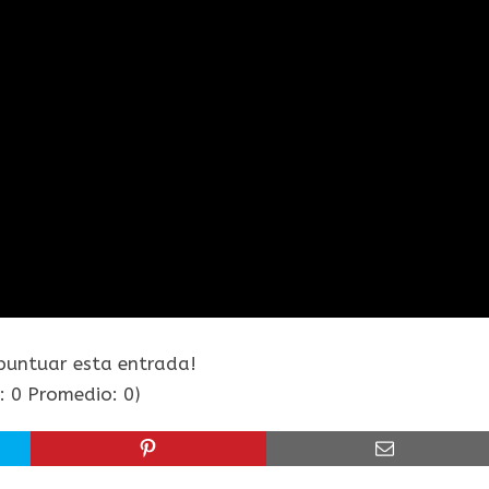
 puntuar esta entrada!
s:
0
Promedio:
0
)