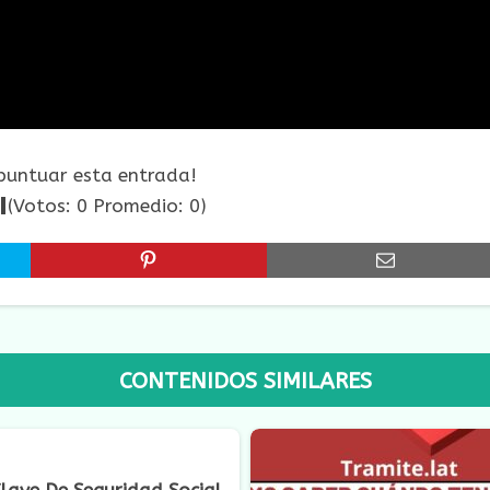
 puntuar esta entrada!
(Votos:
0
Promedio:
0
)
CONTENIDOS SIMILARES
lave De Seguridad Social